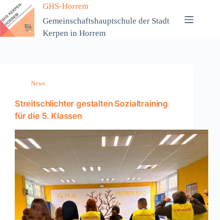
Zum
GHS-Horrem
Inhalt
Gemeinschaftshauptschule der Stadt
springen
Kerpen in Horrem
News
Streitschlichter gestalten Sozialtraining
für die 5. Klassen