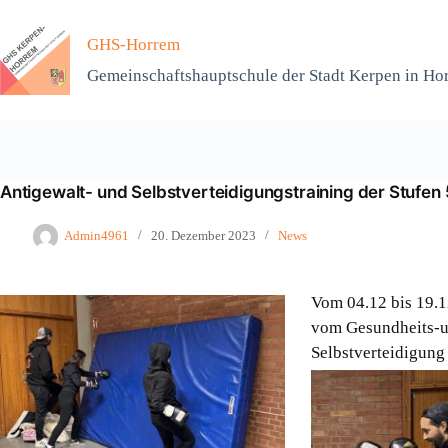
Zum
Inhalt
GHS-Horrem
springen
Gemeinschaftshauptschule der Stadt Kerpen in Ho
Antigewalt- und Selbstverteidigungstraining der Stufen 
Admin4961
20. Dezember 2023
News
Vom 04.12 bis 19.1
vom Gesundheits-un
Selbstverteidigung