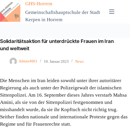
Zum
GHS-Horrem
Inhalt
Gemeinschaftshauptschule der Stadt
springen
Kerpen in Horrem
Solidaritätsaktion für unterdrückte Frauen im Iran
und weltweit
Admin4961
10. Januar 2023
News
Die Menschen im Iran leiden sowohl unter ihrer autoritärer
Regierung als auch unter der Polizeigewalt der islamischen
Sittenpolizei. Am 16. September dieses Jahres verstarb Mahsa
Amini, als sie von der Sittenpolizei festgenommen und
misshandelt wurde, da sie ihr Kopftuch nicht richtig trug.
Seither finden nationale und internationale Proteste gegen das
Regime und für Frauenrechte statt.